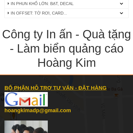
IN PHUN KHỔ LỚN: BẠT, DECAL
IN OFFSET: TỜ RƠI, CARD...
Công ty In ấn - Quà tặng
- Làm biển quảng cáo
Hoàng Kim
BỘ PHẬN HỖ TRỢ TƯ VẤN - ĐẶT HÀNG
hoangkimadp@gmail.com