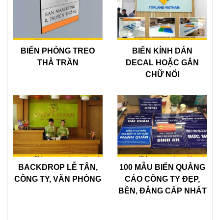
BIỂN PHÒNG TREO
BIỂN KÍNH DÁN
THẢ TRẦN
DECAL HOẶC GẮN
CHỮ NỔI
BACKDROP LỄ TÂN,
100 MẪU BIỂN QUẢNG
CÔNG TY, VĂN PHÒNG
CÁO CÔNG TY ĐẸP,
BỀN, ĐẲNG CẤP NHẤT