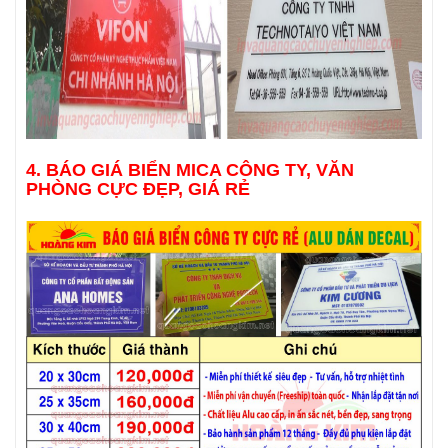
4. BÁO GIÁ BIỂN MICA CÔNG TY, VĂN
PHÒNG CỰC ĐẸP, GIÁ RẺ