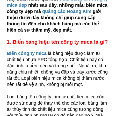
mica đẹp
nhất sau đây, những mẫu biển mica
công ty đẹp mà
quảng cáo Hoàng Kim
giới
thiệu dưới đây không chỉ giúp cung cấp
thông tin đến cho khách hàng mà còn thể
hiện cả sự thẩm mỹ, đẹp mắt.
1. Biển bảng hiệu tên công ty mica là gì?
Biển công ty mica
là bảng hiệu được làm từ
chất liệu nhựa PPC tổng hợp. Chất liệu này có
đặc tính là bền, dẻo và trong suốt. Ngoài ra, khả
năng chịu nhiệt, chống va đập và trầy xước cũng
rất tốt. Loại biển hiệu mica không bị thấm nước
nên rất dễ vệ sinh, không bị mối mọt.
Loại bảng tên công ty làm từ chất liệu mica còn
được sử dụng để thay thế cho các loại bảng làm
từ thủy tinh do chất liệu mica cũng tương đồng
với thủy tinh nhưng lại có độ bền cao hơn. Giá