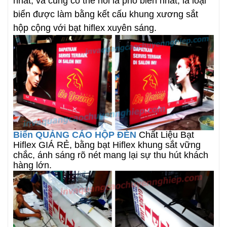
nhất, và cũng có thể nói là phổ biến nhất, là loại
biển được làm bằng kết cấu khung xương sắt
hộp cộng với bạt hiflex xuyên sáng.
Biển QUẢNG CÁO HỘP ĐÈN
Chất Liệu Bạt
Hiflex GIÁ RẺ, bằng bạt Hiflex khung sắt vững
chắc, ánh sáng rõ nét mang lại sự thu hút khách
hàng lớn.