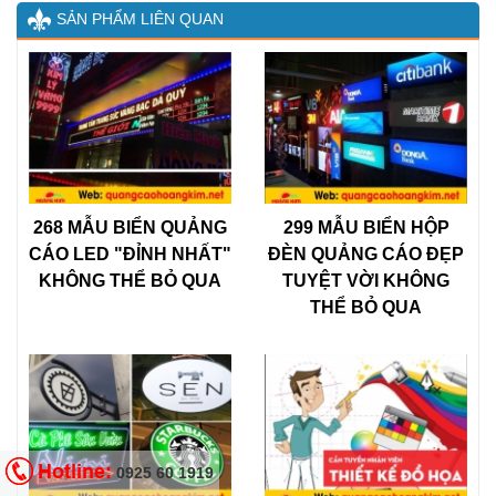
SẢN PHẨM LIÊN QUAN
268 MẪU BIỂN QUẢNG
299 MẪU BIỂN HỘP
CÁO LED "ĐỈNH NHẤT"
ĐÈN QUẢNG CÁO ĐẸP
KHÔNG THỂ BỎ QUA
TUYỆT VỜI KHÔNG
THỂ BỎ QUA
Hotline:
0925 60 1919