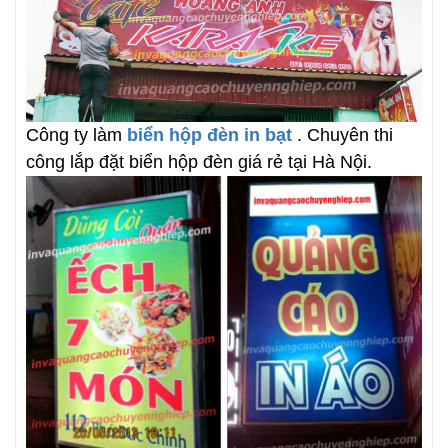
Công ty làm
biển hộp đèn in bạt
. Chuyên thi
công lắp đặt biển hộp đèn giá rẻ tại Hà Nội.