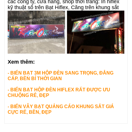
các công ty, cửa hàng, shop thời trang: In hiflex
kỹ thuật số trên Bạt Hiflex, Căng trên khung sắt
Xem thêm:
-
BIỂN BẠT 3M HỘP ĐÈN SANG TRỌNG, ĐẲNG
CẤP, BỀN BỈ THỜI GIAN
- BIỂN BẠT HỘP ĐÈN HIFLEX RẤT ĐƯỢC ƯU
CHUỘNG RẺ, ĐẸP
- BIỂN VẪY BẠT QUẢNG CÁO KHUNG SẮT GIÁ
CỰC RẺ, BỀN, ĐẸP