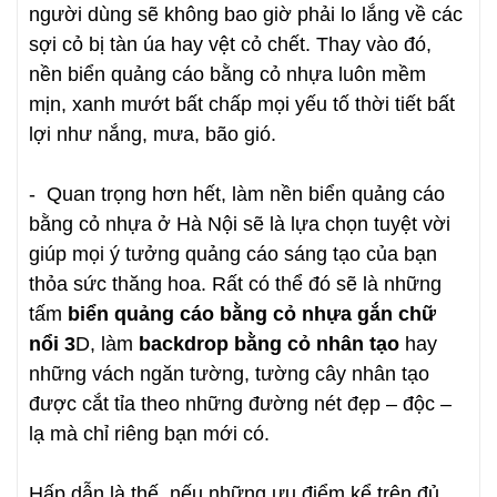
người dùng sẽ không bao giờ phải lo lắng về các
sợi cỏ bị tàn úa hay vệt cỏ chết. Thay vào đó,
nền biển quảng cáo bằng cỏ nhựa luôn mềm
mịn, xanh mướt bất chấp mọi yếu tố thời tiết bất
lợi như nắng, mưa, bão gió.
- Quan trọng hơn hết, làm nền biển quảng cáo
bằng cỏ nhựa ở Hà Nội sẽ là lựa chọn tuyệt vời
giúp mọi ý tưởng quảng cáo sáng tạo của bạn
thỏa sức thăng hoa. Rất có thể đó sẽ là những
tấm
biển quảng cáo bằng cỏ nhựa gắn chữ
nổi 3
D, làm
backdrop bằng cỏ nhân tạo
hay
những vách ngăn tường, tường cây nhân tạo
được cắt tỉa theo những đường nét đẹp – độc –
lạ mà chỉ riêng bạn mới có.
Hấp dẫn là thế, nếu những ưu điểm kể trên đủ