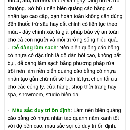
mica, alu, formex
ra đời và ngày càng được ưa
chuộng. Sở hữu nền biển quảng cáo bằng cỏ
nhân tạo cao cấp, bạn hoàn toàn không cần dùng
đến thuốc trừ sâu hay cắt chỉnh cỏ liên tục theo
mùa - đây chính xác là giải pháp bảo vệ an toàn
cho cả con người và môi trường sống hiệu quả.
-
Dễ dàng làm sạch
: Nền biển quảng cáo bằng
cỏ nhựa có đặc tính là độ đàn hồi cao, không bắt
bụi, dễ dàng làm sạch bằng phương pháp rửa
trôi nên làm nền biển quảng cáo bằng cỏ nhựa
nhân tạo gắn chữ nổi sẽ luôn là lựa chọn tối ưu
cho các công ty, cửa hàng, shop thời trang hay
spa, showroom, studio hiện đại.
-
Màu sắc duy trì ổn định
: Làm nền biển quảng
cáo bằng cỏ nhựa nhân tạo quanh năm xanh tốt
với độ bền cao, màu sắc sợi cỏ duy trì ổn định,