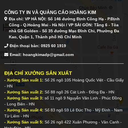
CÔNG TY IN VÀ QUẢNG CÁO HOÀNG KIM
Địa chỉ: VP HÀ NỘI: Số 146 đường Định Công Hạ - P.Định
Công - Q.Hoàng Mai - Hà Nội / VP SÀI GÒN: Tầng 6 - Tòa
nhà G8 Golden - Số 35 đường Mạc Đĩnh Chi, Phường Đa
Kao, Quận 1, Thành phố Hồ Chí Minh
Điện thoại bàn:
0925 60 1919
Email: hoangkimadp@gmail.com
ĐỊA CHỈ XƯỞNG SẢN XUẤT
- Xưởng Sản xuất 1
:
Số 26 ngõ 105 Hoàng Quốc Việt - Cầu Giấy
- HN
- Xưởng Sản xuất 2:
Số 88 ngõ 26 Cát Linh - Đống Đa - HN
- Xưởng Sản xuất 3
:
số 11 ngõ 9 Nguyễn Văn Linh - Phúc Đồng
- Long Biên - HN
- Xưởng Sản xuất 4
:
Số 83 ngõ 59 Lê Đức Thọ - Mỹ Đình - Nam
Từ Liêm - HN
- Xưởng Sản xuất 5:
Số 26 ngõ 422 Xuân Phương - Vân Canh -