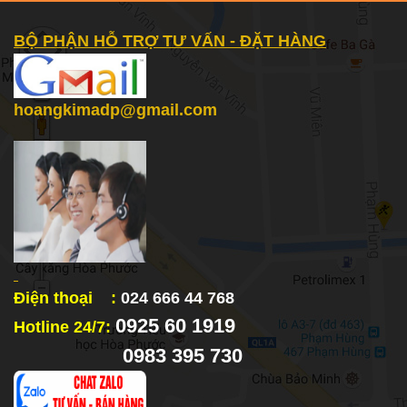
BỘ PHẬN HỖ TRỢ TƯ VẤN - ĐẶT HÀNG
hoangkimadp@gmail.com
Điện thoại :
024 666 44 768
0925 60 1919
Hotline 24/7:
0983 395 730