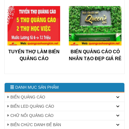
TUYỂN THỢ LÀM BIỂN
BIỂN QUẢNG CÁO CỎ
QUẢNG CÁO
NHÂN TẠO ĐẸP GIÁ RẺ
DANH MỤC SẢN PHẨM
BIỂN QUẢNG CÁO
BIỂN LED QUẢNG CÁO
CHỮ NỔI QUẢNG CÁO
BIỂN CHỨC DANH ĐỂ BÀN