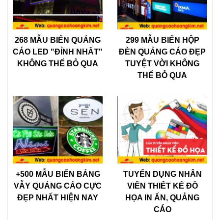
268 MẪU BIỂN QUẢNG
299 MẪU BIỂN HỘP
CÁO LED "ĐỈNH NHẤT"
ĐÈN QUẢNG CÁO ĐẸP
KHÔNG THỂ BỎ QUA
TUYỆT VỜI KHÔNG
THỂ BỎ QUA
+500 MẪU BIỂN BẢNG
TUYỂN DỤNG NHÂN
VẪY QUẢNG CÁO CỰC
VIÊN THIẾT KẾ ĐỒ
ĐẸP NHẤT HIỆN NAY
HỌA IN ẤN, QUẢNG
CÁO