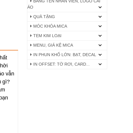
BẢNG TÊN NHÂN VIÊN, LOGO CÀI
ÁO
QUÀ TẶNG
MÓC KHÓA MICA
TEM KIM LOẠI
MENU, GIÁ KỆ MICA
IN PHUN KHỔ LỚN: BẠT, DECAL
hất
IN OFFSET: TỜ RƠI, CARD...
thời
áo vẫn
u gì?
làm
 bạn