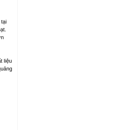
tại
ạt.
ơn
t liệu
quảng