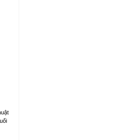
huật
uổi