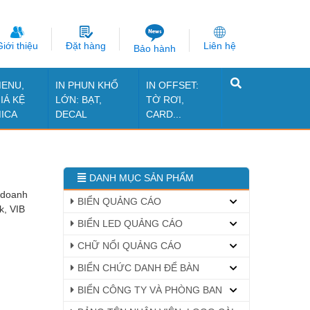
iới thiệu
Đặt hàng
Liên hệ
Bảo hành
ENU,
IN PHUN KHỔ
IN OFFSET:
IÁ KỆ
LỚN: BẠT,
TỜ RƠI,
ICA
DECAL
CARD...
DANH MỤC SẢN PHẨM
 doanh
BIỂN QUẢNG CÁO
k, VIB
BIỂN LED QUẢNG CÁO
CHỮ NỔI QUẢNG CÁO
BIỂN CHỨC DANH ĐỂ BÀN
BIỂN CÔNG TY VÀ PHÒNG BAN