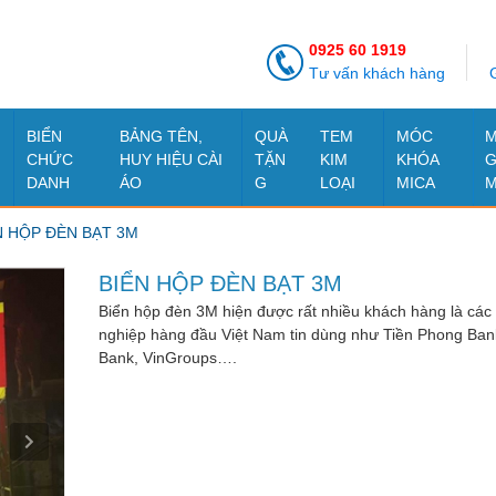
0925 60 1919
Tư vấn khách hàng
G
BIỂN
BẢNG TÊN,
QUÀ
TEM
MÓC
M
CHỨC
HUY HIỆU CÀI
TẶN
KIM
KHÓA
G
DANH
ÁO
G
LOẠI
MICA
M
N HỘP ĐÈN BẠT 3M
BIỂN HỘP ĐÈN BẠT 3M
Biển hộp đèn 3M hiện được rất nhiều khách hàng là các
nghiệp hàng đầu Việt Nam tin dùng như Tiền Phong Ban
Bank, VinGroups….