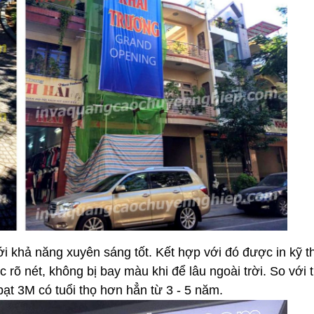
i khả năng xuyên sáng tốt. Kết hợp với đó được in kỹ t
 nét, không bị bay màu khi để lâu ngoài trời. So với t
 bạt 3M có tuổi thọ hơn hẳn từ 3 - 5 năm.