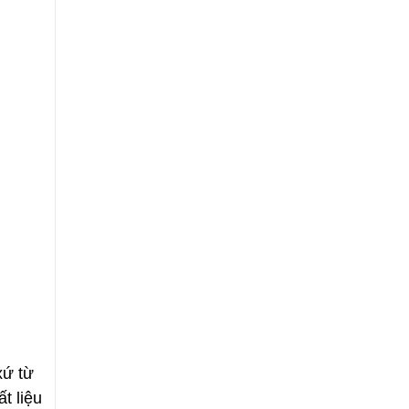
xứ từ
t liệu