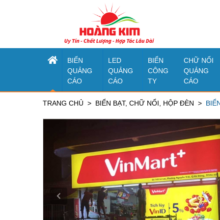
BIỂN
LED
BIỂN
CHỮ NỔI
QUẢNG
QUẢNG
CÔNG
QUẢNG
CÁO
CÁO
TY
CÁO
TRANG CHỦ
BIỂN BẠT, CHỮ NỔI, HỘP ĐÈN
BIỂ