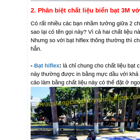
2. Phân biệt chất liệu biển bạt 3M vớ
Có rất nhiều các bạn nhầm tưởng giữa 2 chất 
sao lại có tên gọi này? Vì cả hai chất liệu n
Nhưng so với bạt hiflex thông thường thì ch
hẳn.
-
Bạt hiflex
:
là chỉ chung cho chất liệu bạt 
này thường được in bằng mực dầu với khả 
cáo làm bằng chất liệu này có thể đặt ở ngoài