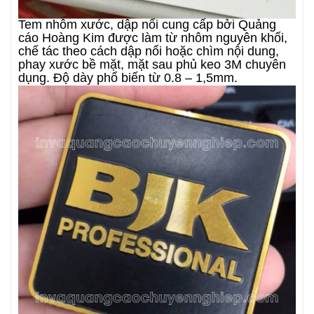
Tem nhôm xước, dập nổi cung cấp bởi Quảng
cáo Hoàng Kim được làm từ nhôm nguyên khối,
chế tác theo cách dập nổi hoặc chìm nội dung,
phay xước bề mặt, mặt sau phủ keo 3M chuyên
dụng. Độ dày phổ biến từ 0.8 – 1,5mm.