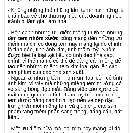
- Không những thế những tấm tem như những lá
chắn bảo vệ cho thương hiệu của doanh nghiệp
tránh bị làm giả, làm nhái,…
- Bên cạnh những ưu điểm thông thường những
tấm
tem nhôm xước
cũng mang đến những ưu
điểm mà chỉ có dòng tem này mang lại đó chính
là tính dẻo, tính ánh kim, tính thẩm mỹ. Nhôm
được biết là loại vật liệu có tính dẻo khá cao,
chính vì thế mà nó có thể dễ dàng cán mỏng để
tạo nên những miếng tem kim loại gắn lên các
sản phẩm của các nhà sản xuất.
- Ngoài ra, những tấm nhôm kim loại còn có tính
ánh kim, vì vậy mà những miếng tem thường có
vẻ sáng bóng đẹp mắt. Bằng việc cào xước bề
mặt cũng giúp cho tính thẩm mỹ trên mỗi miếng
tem được nâng cao hơn, tạo nên vẻ đẹp đặc
trưng trên mỗi miếng tem và giúp cho các sản
phẩm tăng thêm phần sang trọng, đẳng cấp, đắt
tiền,..
- Một ưu điểm nữa mà loại tem này mang lại đó