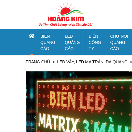
BIỂN
LED
BIỂN
CHỮ NỔI
QUẢNG
QUẢNG
CÔNG
QUẢNG
CÁO
CÁO
TY
CÁO
TRANG CHỦ
LED VẪY, LED MA TRẬN, DẠ QUANG