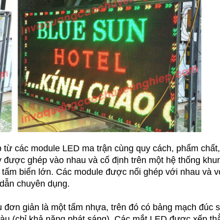
 từ các module LED ma trận cùng quy cách, phẩm chất,
y được ghép vào nhau và cố định trên một hệ thống khu
 tấm biển lớn. Các module được nối ghép với nhau và v
 dẫn chuyên dụng.
 đơn giản là một tấm nhựa, trên đó có bảng mạch đúc 
u (chỉ khả năng phát sáng). Các mắt LED được xếp th