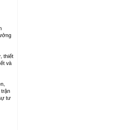
n
tưởng
 thiết
ết và
ền,
 trận
sự tư