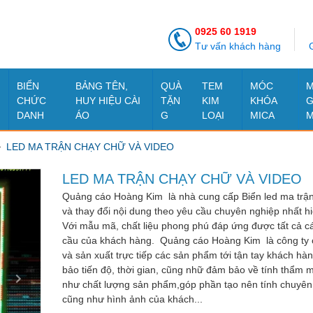
0925 60 1919
Tư vấn khách hàng
G
BIỂN
BẢNG TÊN,
QUÀ
TEM
MÓC
M
CHỨC
HUY HIỆU CÀI
TẶN
KIM
KHÓA
G
DANH
ÁO
G
LOẠI
MICA
M
LED MA TRẬN CHẠY CHỮ VÀ VIDEO
LED MA TRẬN CHẠY CHỮ VÀ VIDEO
Quảng cáo Hoàng Kim là nhà cung cấp Biển led ma trận 
và thay đổi nội dung theo yêu cầu chuyên nghiệp nhất hi
Với mẫu mã, chất liệu phong phú đáp ứng được tất cả c
cầu của khách hàng. Quảng cáo Hoàng Kim là công ty 
và sản xuất trực tiếp các sản phẩm tới tận tay khách h
bảo tiến độ, thời gian, cũng nhữ đảm bảo về tính thẩm 
như chất lượng sản phẩm,góp phần tạo nên tính chuyên
cũng như hình ảnh của khách...