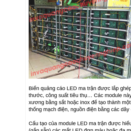
Biển quảng cáo LED ma trận được lắp ghép
thước, công suất tiêu thụ… Các module nà
xương bằng sắt hoặc inox để tạo thành một
thống mạch điện, nguồn điện bằng các dây
Cấu tạo của module LED ma trận được hiểu
(gắn sẵn) các mắt LED đơn màu hoặc đa mà