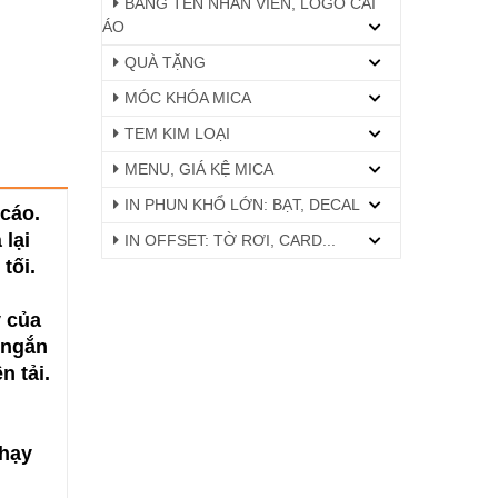
BẢNG TÊN NHÂN VIÊN, LOGO CÀI
ÁO
QUÀ TẶNG
MÓC KHÓA MICA
TEM KIM LOẠI
MENU, GIÁ KỆ MICA
IN PHUN KHỔ LỚN: BẠT, DECAL
cáo.
 lại
IN OFFSET: TỜ RƠI, CARD...
 tối.
ý của
 ngắn
n tải.
chạy