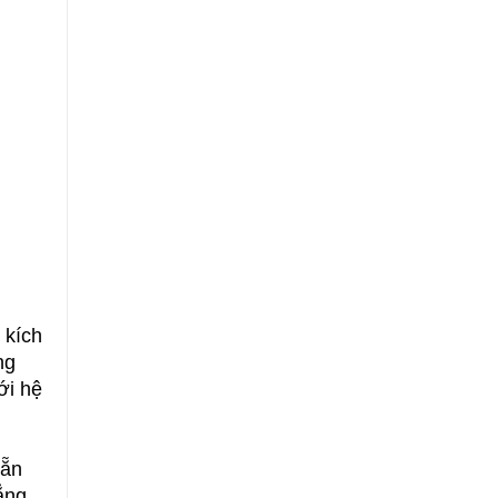
 kích
ng
ới hệ
sẵn
ẳng