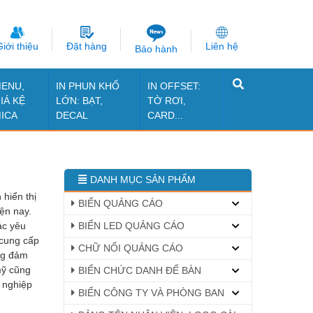
iới thiệu
Đặt hàng
Liên hệ
Bảo hành
ENU,
IN PHUN KHỔ
IN OFFSET:
IÁ KỆ
LỚN: BẠT,
TỜ RƠI,
ICA
DECAL
CARD...
DANH MỤC SẢN PHẨM
hiển thị
BIỂN QUẢNG CÁO
ện nay.
ác yêu
BIỂN LED QUẢNG CÁO
cung cấp
CHỮ NỔI QUẢNG CÁO
àng đảm
mỹ cũng
BIỂN CHỨC DANH ĐỂ BÀN
 nghiệp
BIỂN CÔNG TY VÀ PHÒNG BAN