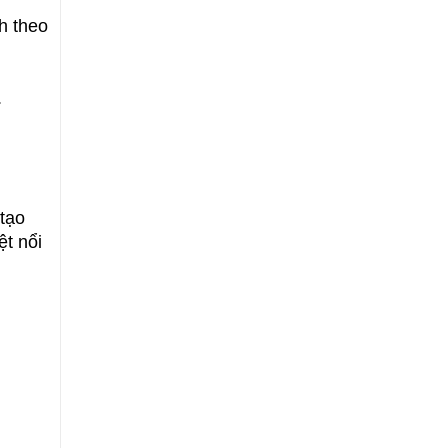
h theo
.
 tạo
ệt nổi