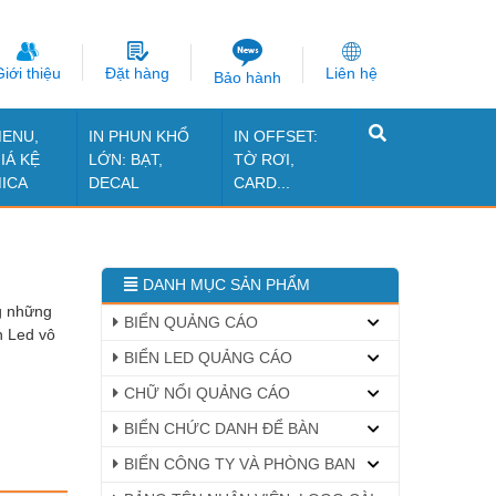
iới thiệu
Đặt hàng
Liên hệ
Bảo hành
ENU,
IN PHUN KHỔ
IN OFFSET:
IÁ KỆ
LỚN: BẠT,
TỜ RƠI,
ICA
DECAL
CARD...
DANH MỤC SẢN PHẨM
g những
BIỂN QUẢNG CÁO
n Led vô
BIỂN LED QUẢNG CÁO
CHỮ NỔI QUẢNG CÁO
BIỂN CHỨC DANH ĐỂ BÀN
BIỂN CÔNG TY VÀ PHÒNG BAN