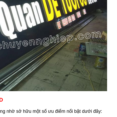
ED
ng nhờ sở hữu một số ưu điểm nổi bật dưới đây: