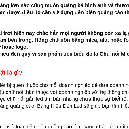
 hàng lớn nào cũng muốn quảng bá hình ảnh và thươ
làm được điều đó cần sử dụng đến biển quảng cáo th
i trời hiện nay chắc hẳn mọi người không còn xa lạ 
d âm bên trong. Hông chữ uốn bằng mica, alu, hoặc f
ữ hoặc logo.
thiệu đến quý vị sản phẩm tiêu biểu đó là Chữ nổi Mi
ặt là gì?
hiết bị quen thuộc cho mỗi doanh nghiệp để đưa doanh 
u chữ nổi thân thuộc với doanh nghiệp với hệ thống ch
iệu chữ nổi gắn led âm bản nhưng chưa thực sự biết rõ.
bảng quảng cáo, Bảng Hiệu Đèn Led sẽ giúp bạn tìm hiểu
hữ là loại biển hiệu quảng cáo làm bằng chất liệu mặt 