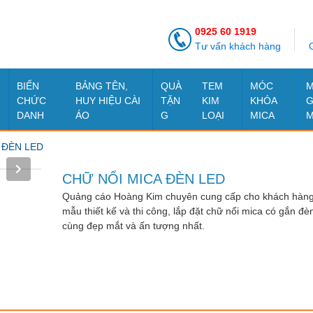
0925 60 1919
Tư vấn khách hàng
G
BIỂN
BẢNG TÊN,
QUÀ
TEM
MÓC
M
CHỨC
HUY HIỆU CÀI
TẶN
KIM
KHÓA
G
DANH
ÁO
G
LOẠI
MICA
M
 ĐÈN LED
CHỮ NỔI MICA ĐÈN LED
Quảng cáo Hoàng Kim chuyên cung cấp cho khách hàn
mẫu thiết kế và thi công, lắp đặt chữ nổi mica có gắn đè
cùng đẹp mắt và ấn tượng nhất.