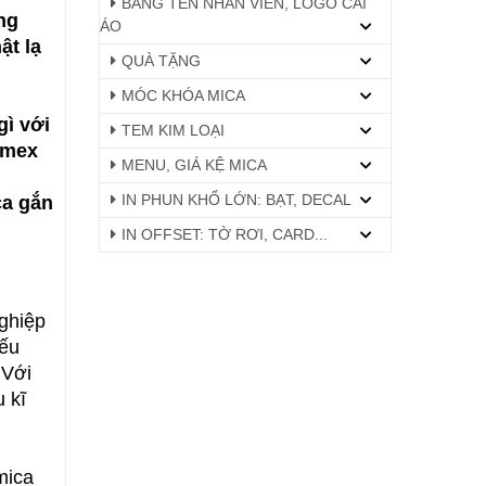
BẢNG TÊN NHÂN VIÊN, LOGO CÀI
ng
ÁO
ật lạ
QUÀ TẶNG
MÓC KHÓA MICA
gì với
TEM KIM LOẠI
omex
MENU, GIÁ KỆ MICA
IN PHUN KHỔ LỚN: BẠT, DECAL
ca gắn
IN OFFSET: TỜ RƠI, CARD...
nghiệp
iếu
 Với
 kĩ
mica