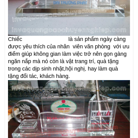
Chiếc
chặn giấy pha lê
là sản phẩm ngày càng
được yêu thích của nhân viên văn phòng với ưu
điểm giúp không gian làm việc trở nên gọn gàng
ngăn nắp mà nó còn là vật trang trí, quà tặng
trong các dịp sinh nhật,hội nghị, hay làm quà
tặng đối tác, khách hàng.