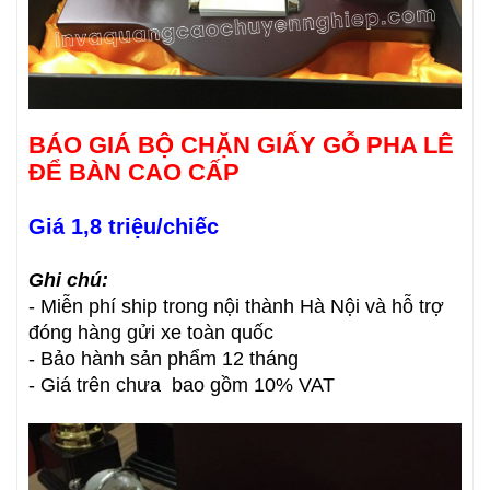
BÁO GIÁ BỘ CHẶN GIẤY GỖ PHA LÊ
ĐỂ BÀN CAO CẤP
Giá 1,8 triệu/chiếc
Ghi chú:
- Miễn phí ship trong nội thành Hà Nội và hỗ trợ
đóng hàng gửi xe toàn quốc
- Bảo hành sản phẩm 12 tháng
- Giá trên chưa bao gồm 10% VAT