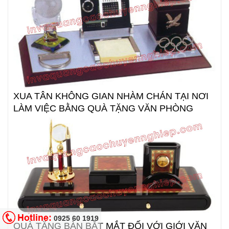
XUA TÂN KHÔNG GIAN NHÀM CHÁN TẠI NƠI
LÀM VIỆC BẰNG QUÀ TẶNG VĂN PHÒNG
Hotline:
0925 60 1919
QUÀ TẶNG BÀN BẮT MẮT ĐỐI VỚI GIỚI VĂN