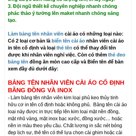
3. Đội ngũ thiết kế chuyên nghiệp nhanh chóng
phác thảo ý tưởng lên maket nhanh chóng sáng
tạo.
Làm bảng tên nhân viên
cài áo có những loại nào:
Có 2 loại cơ bản là
biển tên cài áo
nhân viên cài áo
in tên cố định và loại
thẻ tên
có thể thay đổi tên
được khi nhân viên nghỉ việc. Còn có thêm
thẻ đeo
bảng tên
đồng ăn mòn cao cấp và Biển tên để bàn
xem đầy đủ dưới đây:
BẢNG TÊN NHÂN VIÊN CÀI ÁO CỐ ĐỊNH
BẰNG ĐỒNG VÀ INOX
- Làm bảng tên nhân viên kim loại phủ keo thủy tinh
hữu cơ in tên cố định hoặc không phủ. Bảng tên cài áo
loại này được in trực tiếp lên kim loại mặt nền đồng,
mặt nhũ vàng, mặt inox bạc xước, đồng xước… hoặc
nền in màu theo yêu cầu. Chất lượng in sắc nét bóng
đẹp lịch sự, thẻ tên có thể lựa chọn cài ghim hoặc cài