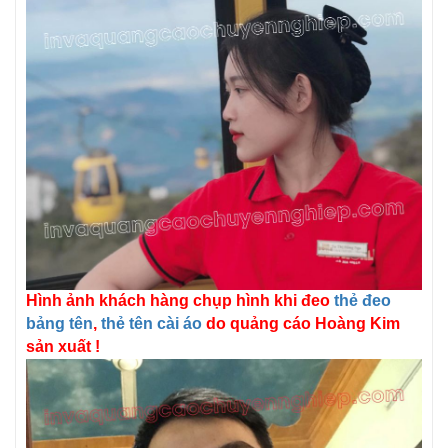
Hình ảnh khách hàng chụp hình khi đeo
thẻ đeo
bảng tên
,
thẻ tên cài áo
do quảng cáo Hoàng Kim
sản xuất !