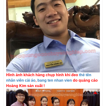
Hình ảnh khách hàng chụp hình khi đeo
thẻ tên
nhân viên cài áo
,
bang ten nhan vien
do quảng cáo
Hoàng Kim sản xuất !