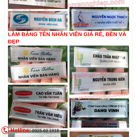
LÀM BẢNG TÊN NHÂN VIÊN GIÁ RẺ, BỀN VÀ
ĐẸP
Hotline:
0925 60 1919