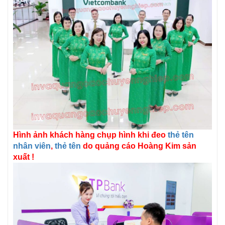
Hình ảnh khách hàng chụp hình khi đeo
thẻ tên
nhân viên
,
thẻ tên
do quảng cáo Hoàng Kim sản
xuất !